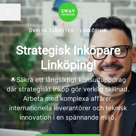
Dela sidan
KARRIÄRMENY
ÖVRIGA TJÄNSTER
·
LINKÖPING
Strategisk Inköpare
Linköping!
🌟Säkra ett långsiktigt konsultuppdrag
där strategiskt inköp gör verklig skillnad.
Arbeta med komplexa affärer,
internationella leverantörer och teknisk
innovation i en spännande miljö.