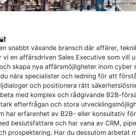
🔐
i en snabbt växande bransch där affärer, tekni
vi en affärsdriven Sales Executive som vill 
 och skapa nya affärsmöjligheter inom cyber s
r du nära specialister och ledning för att förs
ljdialoger och positionera rätt säkerhetslösni
arbeta med komplex och rådgivande B2B-försäl
ark efterfrågan och stora utvecklingsmöjligh
m har erfarenhet av B2B- eller konsultativ för
med beslutsfattare och har vana av CRM, pipe
h prospektering. Har du dessutom arbetat m