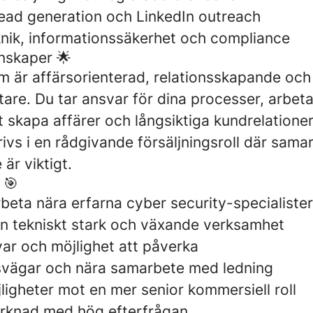
lead generation och LinkedIn outreach
eknik, informationssäkerhet och compliance
nskaper 🌟
m är affärsorienterad, relationsskapande och 
are. Du tar ansvar för dina processer, arbeta
t skapa affärer och långsiktiga kundrelationer
rivs i en rådgivande försäljningsroll där sam
 är viktigt.
 🎯
rbeta nära erfarna cyber security-specialister
i en tekniskt stark och växande verksamhet
var och möjlighet att påverka
svägar och nära samarbete med ledning
ligheter mot en mer senior kommersiell roll
rknad med hög efterfrågan