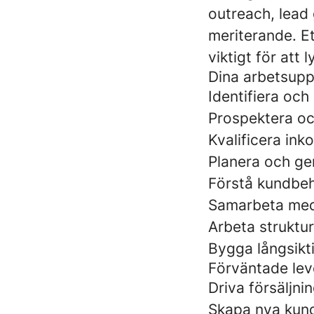
outreach, lead 
meriterande. Et
viktigt för att l
Dina arbetsupp
Identifiera och
Prospektera oc
Kvalificera in
Planera och g
Förstå kundbeh
Samarbeta med t
Arbeta struktur
Bygga långsikt
Förväntade lev
Driva försäljni
Skapa nya kund