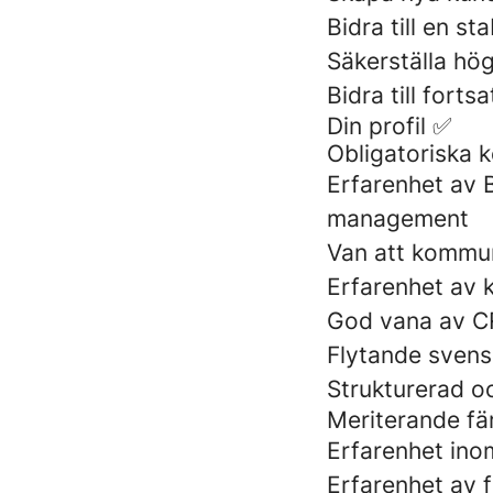
Bidra till en st
Säkerställa hög
Bidra till forts
Din profil ✅
Obligatoriska 
Erfarenhet av 
management
Van att kommun
Erfarenhet av k
God vana av C
Flytande svensk
Strukturerad oc
Meriterande fä
Erfarenhet inom
Erfarenhet av 