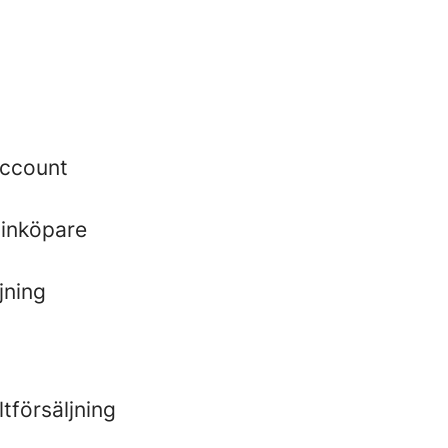
account
 inköpare
jning
ltförsäljning