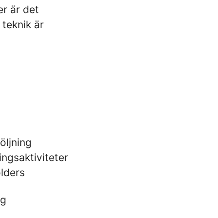
er är det
 teknik är
öljning
ingsaktiviteter
olders
ng