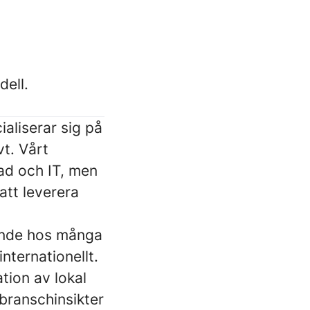
dell.
aliserar sig på
vt. Vårt
ad och IT, men
att leverera
roende hos många
nternationellt.
tion av lokal
 branschinsikter