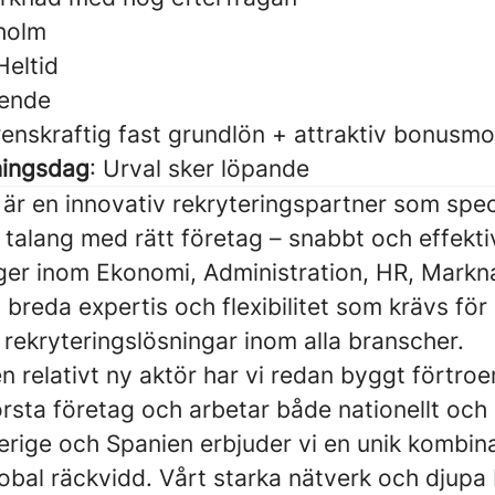
holm
Heltid
ende
renskraftig fast grundlön + attraktiv bonusmo
ningsdag
: Urval sker löpande
är en innovativ rekryteringspartner som speci
 talang med rätt företag – snabbt och effekti
ger inom Ekonomi, Administration, HR, Markn
 breda expertis och flexibilitet som krävs för 
rekryteringslösningar inom alla branscher.
 en relativt ny aktör har vi redan byggt fört
rsta företag och arbetar både nationellt och i
rige och Spanien erbjuder vi en unik kombina
obal räckvidd. Vårt starka nätverk och djupa