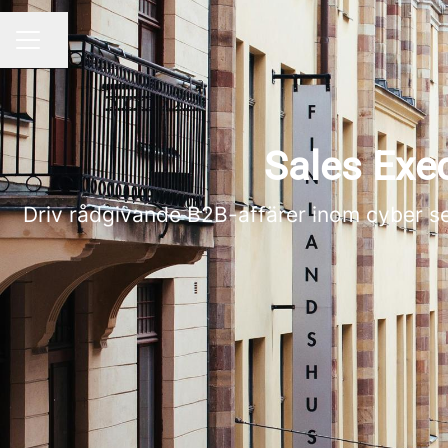
Dela sidan
KARRIÄRMENY
Sales Exec
Driv rådgivande B2B-affärer inom cyber sec