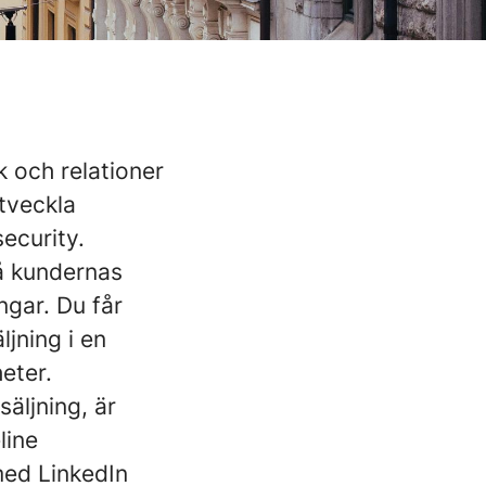
k och relationer
utveckla
ecurity.
tå kundernas
ngar. Du får
jning i en
eter.
säljning, är
line
ed LinkedIn