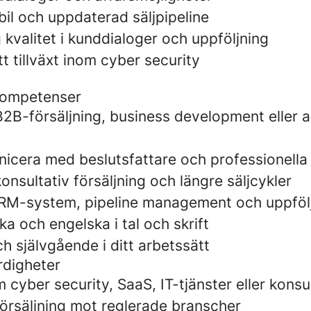
abil och uppdaterad säljpipeline
 kvalitet i kunddialoger och uppföljning
att tillväxt inom cyber security
kompetenser
B2B-försäljning, business development eller 
icera med beslutsfattare och professionella
onsultativ försäljning och längre säljcykler
RM-system, pipeline management och uppföl
a och engelska i tal och skrift
h självgående i ditt arbetssätt
rdigheter
 cyber security, SaaS, IT-tjänster eller konsu
försäljning mot reglerade branscher