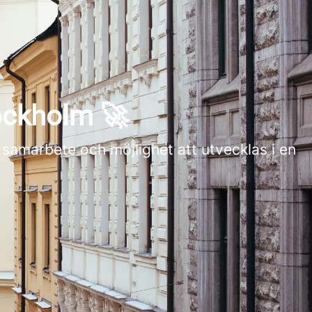
tockholm 🚀
 samarbete och möjlighet att utvecklas i en