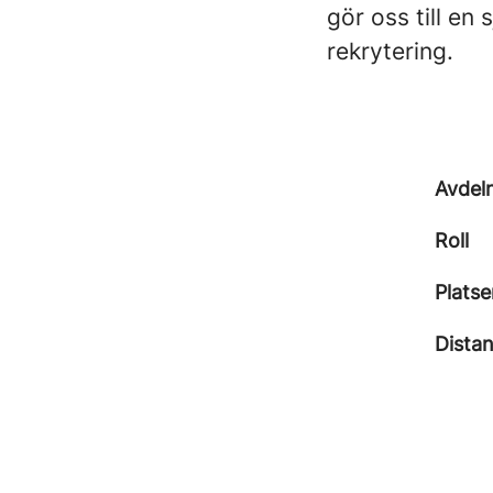
gör oss till en 
rekrytering.
Avdel
Roll
Platse
Dista