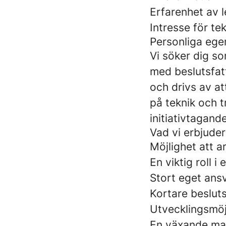
Erfarenhet av 
Intresse för t
Personliga ege
Vi söker dig so
med beslutsfatt
och drivs av at
på teknik och t
initiativtagande
Vad vi erbjuder
Möjlighet att a
En viktig roll 
Stort eget ans
Kortare beslut
Utvecklingsmöj
En växande ma