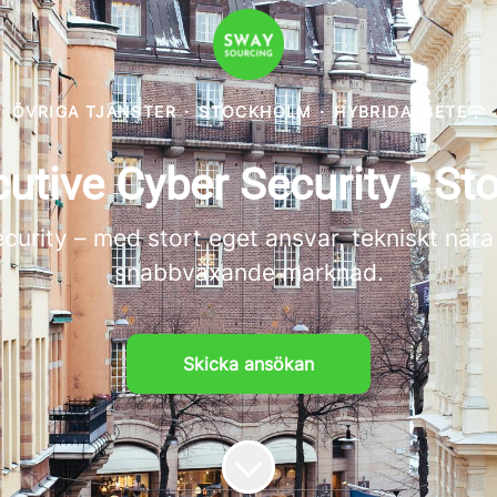
ÖVRIGA TJÄNSTER
·
STOCKHOLM
·
HYBRIDARBETE
utive Cyber Security - S
urity – med stort eget ansvar, tekniskt nära
snabbväxande marknad.
Skicka ansökan