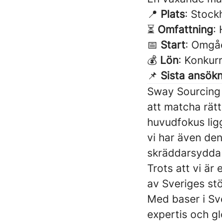
📍
Plats
: Stock
⏳
Omfattning
: 
📅
Start
: Omgå
💰
Lön
: Konkur
📌
Sista ansök
Sway Sourcing 
att matcha rätt
huvudfokus lig
vi har även den
skräddarsydda 
Trots att vi är
av Sveriges stö
Med baser i Sve
expertis och gl