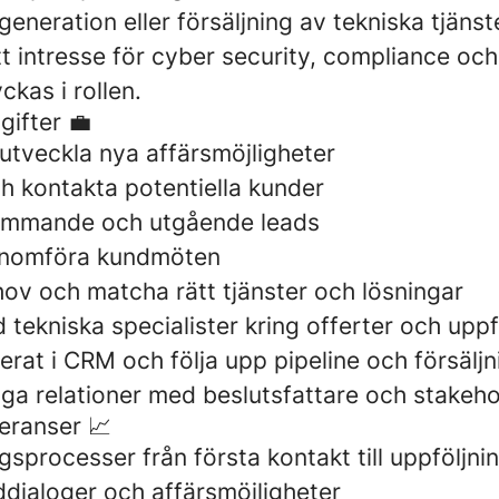
generation eller försäljning av tekniska tjänst
t intresse för cyber security, compliance och
yckas i rollen.
gifter 💼
 utveckla nya affärsmöjligheter
h kontakta potentiella kunder
kommande och utgående leads
enomföra kundmöten
ov och matcha rätt tjänster och lösningar
ekniska specialister kring offerter och uppf
erat i CRM och följa upp pipeline och försäljn
iga relationer med beslutsfattare och stakeh
eranser 📈
ngsprocesser från första kontakt till uppföljni
dialoger och affärsmöjligheter