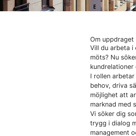
Om uppdraget 
Vill du arbeta 
möts? Nu söker 
kundrelationer
I rollen arbeta
behov, driva sä
möjlighet att 
marknad med st
Vi söker dig so
trygg i dialog 
management oc