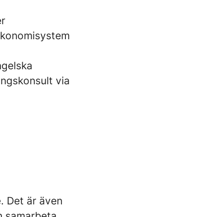
er
 ekonomisystem
ngelska
ingskonsult via
. Det är även
ch samarbeta