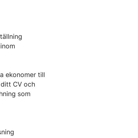
tällning
 inom
a ekonomer till
 ditt CV och
chning som
sning