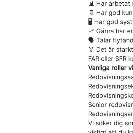
📊 Har arbetat
🧾 Har god kun
🖥️ Har god sy
📈 Gärna har e
🗣️ Talar flyt
🏅 Det är stark
FAR eller SFR k
Vanliga roller vi
Redovisningsas
Redovisnings
Redovisningsko
Senior redovi
Redovisningsa
Vi söker dig s
viktigt att du 