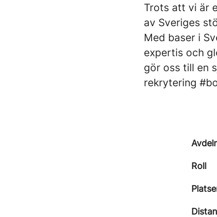
Trots att vi är
av Sveriges stö
Med baser i Sve
expertis och gl
gör oss till en 
rekrytering #b
Avdel
Roll
Platse
Dista