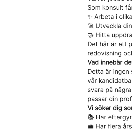
Som konsult få
✨ Arbeta i oli
🚀 Utveckla di
🤝 Hitta uppdra
Det här är ett 
redovisning och 
Vad innebär det
Detta är ingen
vår kandidatba
svara på några
passar din profi
Vi söker dig so
📚 Har eftergy
💼 Har flera å