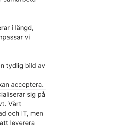
rar i längd,
npassar vi
en tydlig bild av
 kan acceptera.
aliserar sig på
vt. Vårt
ad och IT, men
att leverera