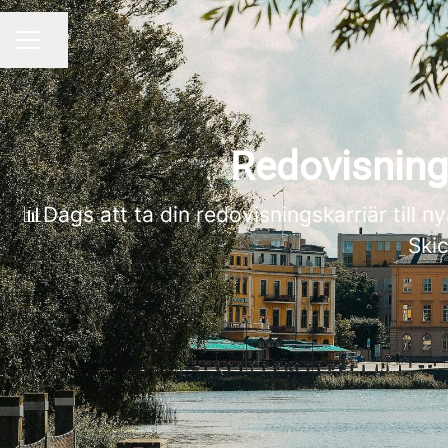
Dela sidan
KARRIÄRMENY
Redovisning
📊Dags att ta din redovisningskarriär till n
Skic