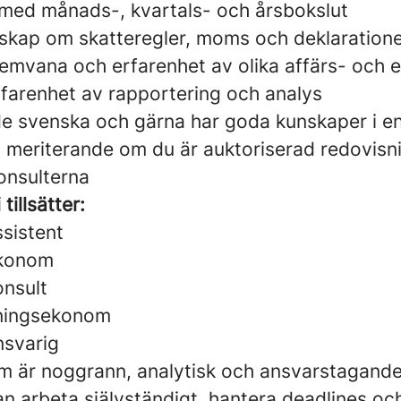
 med månads-, kvartals- och årsbokslut
skap om skatteregler, moms och deklaration
stemvana och erfarenhet av olika affärs- och
rfarenhet av rapportering och analys
ande svenska och gärna har goda kunskaper i e
t meriterande om du är auktoriserad redovisn
onsulterna
 tillsätter:
sistent
ekonom
nsult
sningsekonom
nsvarig
om är noggrann, analytisk och ansvarstagande
kan arbeta självständigt, hantera deadlines o