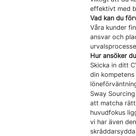
effektivt med b
Vad kan du för
Våra kunder fin
ansvar och pla
urvalsprocesse
Hur ansöker d
Skicka in ditt C
din kompetens 
löneförväntnin
Sway Sourcing 
att matcha rätt
huvudfokus lig
vi har även den
skräddarsydda 