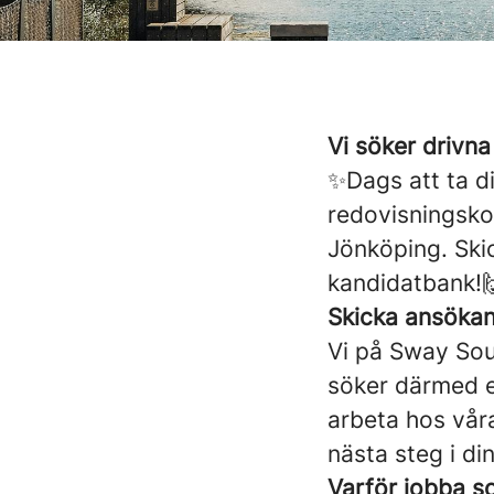
Vi söker drivn
✨Dags att ta di
redovisningsko
Jönköping. Skic
kandidatbank!
Skicka ansöka
Vi på Sway Sou
söker därmed e
arbeta hos vår
nästa steg i di
Varför jobba s