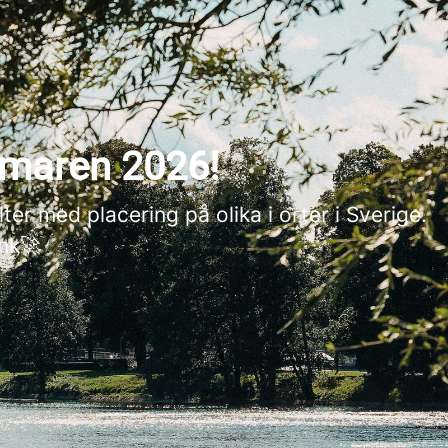
mmaren 2026!
ter med placering på olika i orter i Sverige.
ank🚀