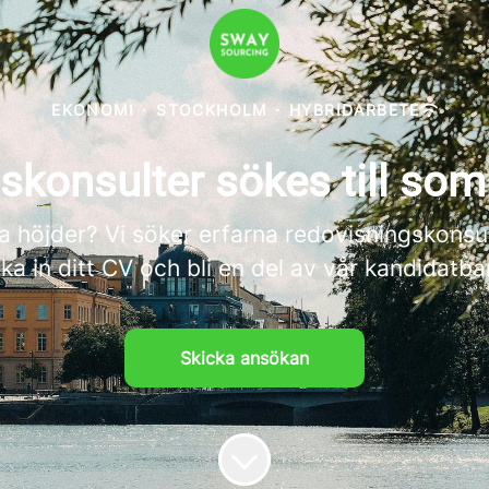
EKONOMI
·
STOCKHOLM
·
HYBRIDARBETE
skonsulter sökes till so
ya höjder? Vi söker erfarna redovisningskonsul
ka in ditt CV och bli en del av vår kandidatb
Skicka ansökan