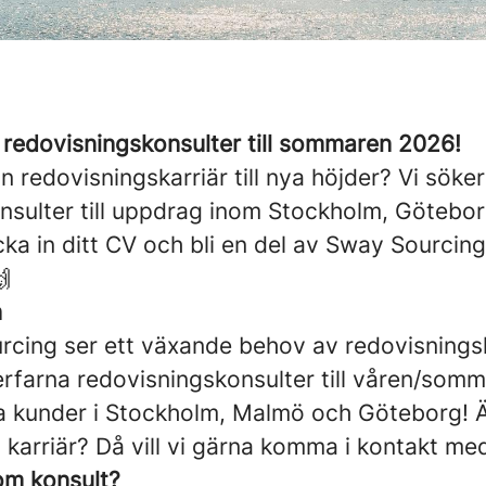
a redovisningskonsulter till sommaren 2026!
n redovisningskarriär till nya höjder? Vi söke
nsulter till uppdrag inom Stockholm, Götebo
ka in ditt CV och bli en del av Sway Sourcin

n
rcing ser ett växande behov av redovisnin
rfarna redovisningskonsulter till våren/somm
a kunder i Stockholm, Malmö och Göteborg! Ä
n karriär? Då vill vi gärna komma i kontakt med
om konsult?