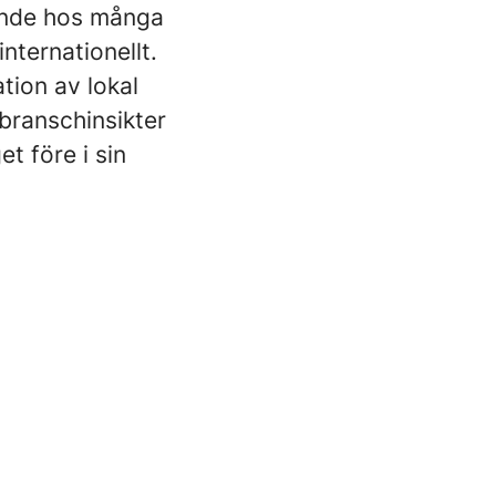
roende hos många
nternationellt.
tion av lokal
 branschinsikter
et före i sin