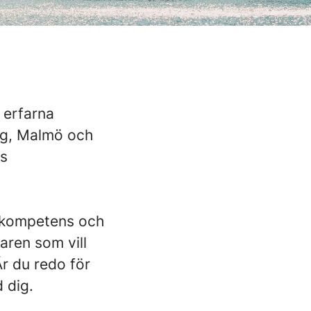
r erfarna
rg, Malmö och
gs
gskompetens och
aren som vill
r du redo för
 dig.