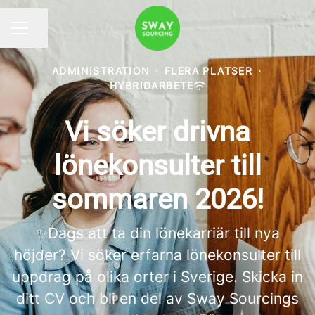
Dela sidan
KARRIÄRMENY
ADMINISTRATION
·
FLERA PLATSER
·
HYBRIDARBETE
Vi söker drivna
lönekonsulter till
sommaren 2026!
✨Dags att ta din lönekarriär till nya
höjder? Vi söker erfarna lönekonsulter till
uppdrag på olika orter i Sverige. Skicka in
ditt CV och bli en del av Sway Sourcings